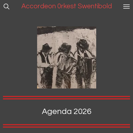
Accordeon 0rkest Swentibold
Ga
direct
naar
de
hoofdinhoud
Agenda 2026