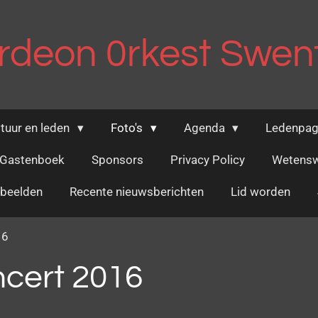
rdeon 0rkest Swent
tuur en leden
Foto's
Agenda
Ledenpag
Gastenboek
Sponsors
Privacy Policy
Wetensw
obeelden
Recente nieuwsberichten
Lid worden
16
ncert 2016