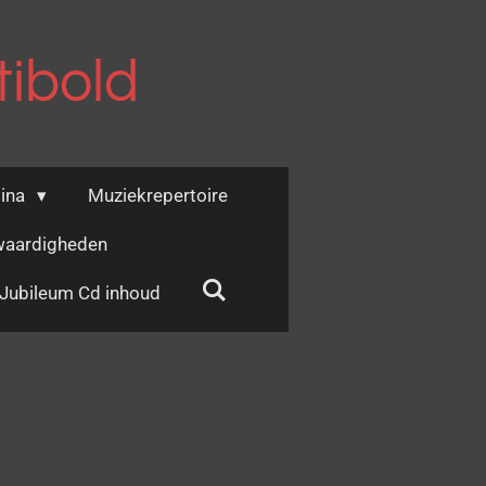
ibold
ina
Muziekrepertoire
aardigheden
Jubileum Cd inhoud