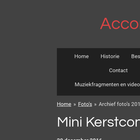
Ga
direct
Acco
naar
de
hoofdinhoud
Home
Historie
Bes
Contact
Muziekfragmenten en vide
Home
»
Foto's
»
Archief foto’s 20
Mini Kerstco