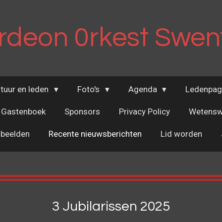
deon 0rkest Swen
tuur en leden
Foto's
Agenda
Ledenpag
Gastenboek
Sponsors
Privacy Policy
Wetensw
obeelden
Recente nieuwsberichten
Lid worden
3 Jubilarissen 2025