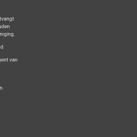
ntvangt
uden
niging.
id
gent van
n.