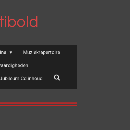
tibold
ina
Muziekrepertoire
aardigheden
Jubileum Cd inhoud